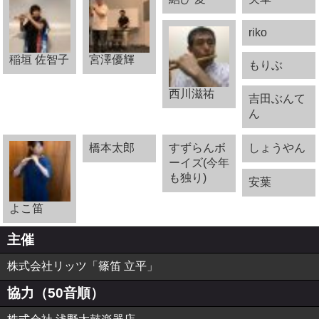
riko
稲垣 佐智子
宮澤優輝
もりぶ
西川滋祐
吉田ぶんて
ん
橋本太郎
すずらんボ
しょうやん
ーイズ(今年
も独り)
安葉
よこ笛
主催
株式会社リッツ「篠笛 立平」
協力（50音順）