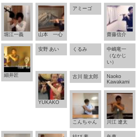
アミーゴ
堀江一義
山本 一心
齋藤信介
安野 あい
くるみ
中嶋竜一
（なかじ
い）
細井匠
Naoko
古川 龍太郎
Kawakami
YUKAKO
こんちゃん
川江 遼太
結び 麦
矢車