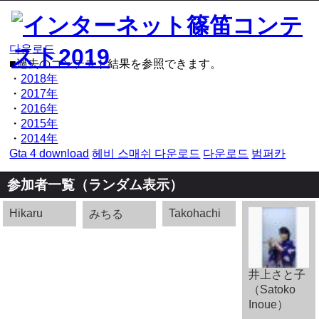
ヒストリー
다운로드
■過去のコンテスト結果を参照できます。
・
2018年
・
2017年
・
2016年
・
2015年
・
2014年
Gta 4 download
헤비 스매쉬 다운로드
다운로드
범퍼카
参加者一覧（ランダム表示）
Hikaru
Takohachi
みちる
井上さと子
（Satoko
Inoue）