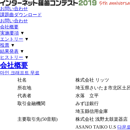
お問い合わせ
課題曲ダウンロード
お問い合わせ
会社概要
実施要項
▼
エントリー
▼
投票
▼
結果発表
▼
ヒストリー
▼
会社概要
마인 크래프트 무료
社名
株式会社 リッツ
所在地
埼玉県さいたま市北区土呂町2
代表者
水落 立平
取引金融機関
みずほ銀行
埼玉縣信用金庫
主要取引先(50音順)
株式会社 浅野太鼓楽器店
ASANO TAIKO U.S
다운