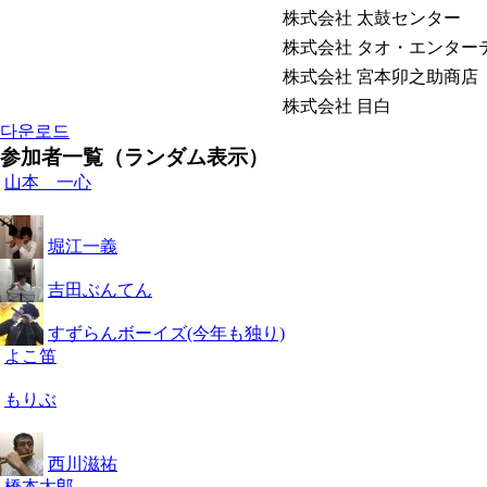
株式会社 太鼓センター
株式会社 タオ・エンター
株式会社 宮本卯之助商店
株式会社 目白
다운로드
参加者一覧（ランダム表示）
山本 一心
堀江一義
吉田ぶんてん
すずらんボーイズ(今年も独り)
よこ笛
もりぶ
西川滋祐
橋本太郎