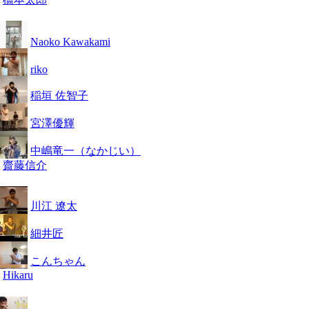
Naoko Kawakami
riko
稲垣 佐智子
宮澤優輝
中嶋竜一（なかじい）
齋藤信介
川江 遼太
細井匠
こんちゃん
Hikaru