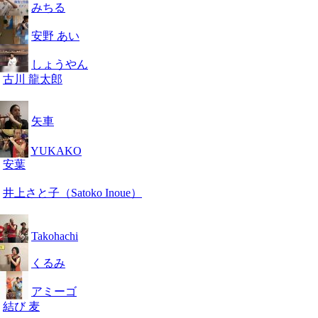
みちる
安野 あい
しょうやん
古川 龍太郎
矢車
YUKAKO
安葉
井上さと子（Satoko Inoue）
Takohachi
くるみ
アミーゴ
結び 麦