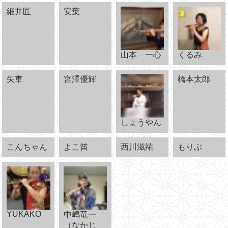
細井匠
安葉
山本 一心
くるみ
矢車
宮澤優輝
橋本太郎
しょうやん
こんちゃん
よこ笛
西川滋祐
もりぶ
YUKAKO
中嶋竜一
（なかじ