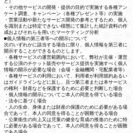
ど）
・その他サービスの開発・提供の目的で実施する各種アン
ケート調査、キャンペーン（各種プレゼント等）の実施
・営業活動や新たなサービス開発の参考とするため、個人
を識別または特定できない様態にて集計した統計資料の作
成およびそれらを用いたマーケティング分析
■個人情報の第三者等への開示について
次のいずれかに該当する場合に限り、個人情報を第三者に
開示することができるものとします。
・各種サービスの運営範囲内において、弊社が主催・運営
する公演のチケット販売やサービス提供を実施すべく個人
情報の開示が必要な場合（会場・金融機関・宅配業者等）
・各種サービスの利用において、利用者が利用規約あるい
はガイドラインなどに反し、且つ第三者または本サービス
の権利・財産などを保護するために必要と判断した場合
・個人情報の開示についてご本人の同意を得ている場合
・法令に基づく場合
・人の生命、身体または財産の保護のために必要がある場
合であって、本人の同意を得ることが困難である場合
・公衆衛生の向上又は児童の健全な育成の推進のために特
に必要がある場合であって、本人の同意を得ることが困難
である場合