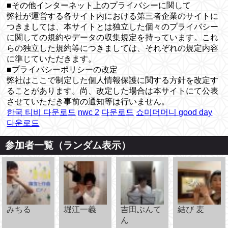
■その他インターネット上のプライバシーに関して
弊社が運営する各サイト内における第三者企業のサイトに
つきましては、本サイトとは独立した個々のプライバシー
に関しての規約やデータの収集規定を持っています。これ
らの独立した規約等につきましては、それぞれの規定内容
に準じていただきます。
■プライバシーポリシーの改定
弊社はここで制定した個人情報保護に関する方針を改定す
ることがあります。尚、改定した場合は本サイトにて公表
させていただき事前の通知等は行いません。
한국 티비 다운로드
nwc 2
다운로드
쇼미더머니 good day
다운로드
参加者一覧（ランダム表示）
みちる
堀江一義
吉田ぶんて
結び 麦
ん