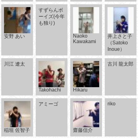
すずらんボ
ーイズ(今年
も独り)
Naoko
安野 あい
井上さと子
Kawakami
（Satoko
Inoue）
川江 遼太
古川 龍太郎
Takohachi
Hikaru
riko
アミーゴ
稲垣 佐智子
齋藤信介