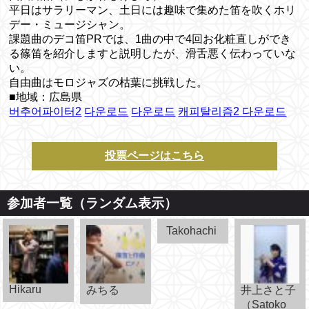
平日はサラリーマン、土日には趣味で集めた笛を吹くホリ
デー・ミュージシャン。
課題曲のデコ笛PRでは、1曲の中で4回お化粧直しができ
る篠笛を紹介しますと説明したが、滑舌悪く伝わっていな
い。
自由曲はモロジャズの枯葉に挑戦した。
■地域：広島県
버추어파이터2
다운로드
다운로드
캐피탈리즘2 다운로드
投票ページはこちら
参加者一覧（ランダム表示）
Takohachi
Hikaru
みちる
井上さと子
（Satoko