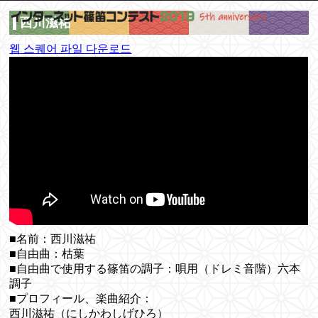
西川滋祐
웹 스퀘어 파일 다운로드
■名前：西川滋祐
■自由曲：枯葉
■自由曲で使用する篠笛の調子：唄用（ドレミ音階）六本
調子
■プロフィール、楽曲紹介：
西川滋祐（にしかわしげひろ）