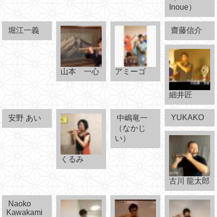
Inoue）
堀江一義
齋藤信介
山本 一心
アミーゴ
細井匠
YUKAKO
安野 あい
中嶋竜一
（なかじ
い）
くるみ
古川 龍太郎
Naoko
Kawakami