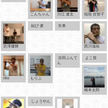
こんちゃん
川江 遼太
稲垣 佐智子
結び 麦
矢車
宮澤優輝
西川滋祐
吉田ぶんて
よこ笛
ん
riko
もりぶ
橋本太郎
しょうやん