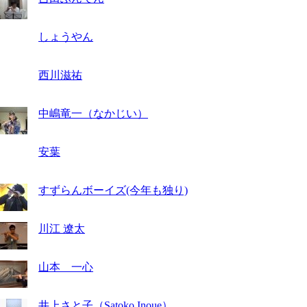
しょうやん
西川滋祐
中嶋竜一（なかじい）
安葉
すずらんボーイズ(今年も独り)
川江 遼太
山本 一心
井上さと子（Satoko Inoue）