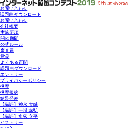
お問い合わせ
課題曲ダウンロード
お問い合わせ
会社概要
実施要項
開催期間
公式ルール
審査員
賞品
よくある質問
課題曲ダウンロード
エントリー
プライバシーポリシー
投票
投票規約
結果発表
【講評】神永 大輔
【講評】一噌 幸弘
【講評】水落 立平
ヒストリー