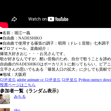
■名前：堀江一義
■自由曲：NADESHIKO
■自由曲で使用する篠笛の調子：唄用（ドレミ音階）七本調子
■プロフィール、楽曲紹介：
篠笛大好きおじ・・・お兄さんです。
歌が好きなんですが、酷い音痴のため、自分で歌うことを諦め
自由曲のNADESHIKOはボーカリストに創ってもらい、ピ
立平さんの思いでもある「篠笛人口の拡大」に少しでも貢献で
■地域：大阪府
다운로드
adobe animate cc 다운로드
다운로드
Python opencv dow
投票ページはこちら
参加者一覧（ランダム表示）
みちる
riko