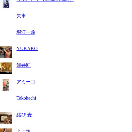
矢車
堀江一義
YUKAKO
細井匠
アミーゴ
Takohachi
結び 麦
よこ笛