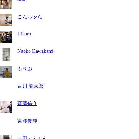
こんちゃん
Hikaru
Naoko Kawakami
もりぶ
古川 龍太郎
齋藤信介
宮澤優輝
吉田ぶんてん