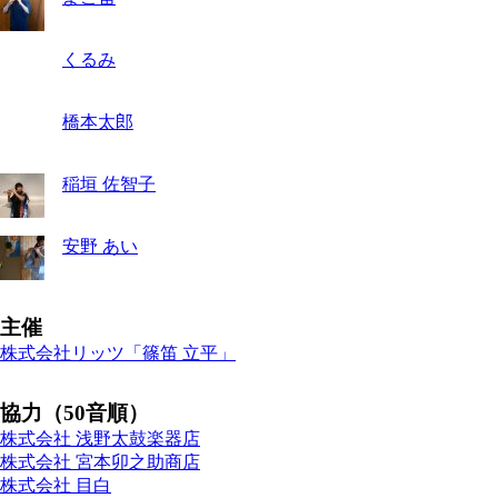
くるみ
橋本太郎
稲垣 佐智子
安野 あい
主催
株式会社リッツ「篠笛 立平」
協力（50音順）
株式会社 浅野太鼓楽器店
株式会社 宮本卯之助商店
株式会社 目白